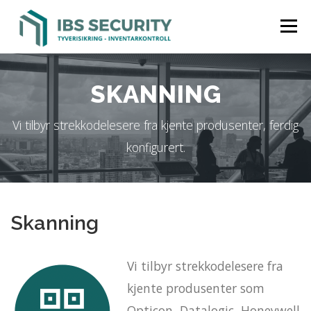
Gå
Meny
til
innhold
UTSTYRSDATABASE
MERKING
SKANNING
SKANNING
Vi tilbyr strekkodelesere fra kjente produsenter, ferdig
SPORING
SIKRING
KONTAKT OSS
konfigurert.
Skanning
Vi tilbyr strekkodelesere fra
kjente produsenter som
Opticon, Datalogic, Honeywell